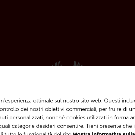
MERUS
i un'esperienza ottimale sul nostro sito web. Questi incl
Weiss
ontrollo dei nostri obiettivi commerciali, per fruire di
nuti personalizzati, nonché cookies utilizzati in forma an
li categorie desideri consentire. Tieni presente che i
IGT Vigneti del
tutte le funzionalità del sito.
Mostra informativa sulla