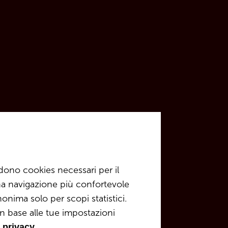
udono cookies necessari per il
 una navigazione più confortevole
onima solo per scopi statistici.
n base alle tue impostazioni
le Dolomiti
 privacy