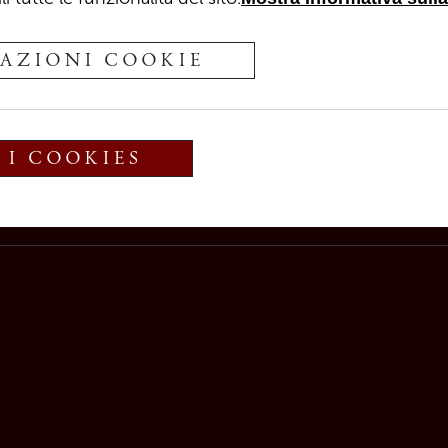
2024
0,75 l
AZIONI COOKIE
Questo vino met
freschezza giov
tonalità di gial
floreali, fineme
 I COOKIES
Un’acidità piac
note minerali, 