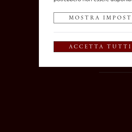
prima dell'ordine. L'importo dei costi dipe
prezzi dello spedizioniere incaricato e dip
destinazione, dal peso e dalla quantità dell
MOSTRA IMPOST
possono essere richiesti prima dell'ordine.
4.3
La fattura deve essere pagata entro il
ACCETTA TUTTI
indicato nella proforma o nella fattura ac
4.4
Nel caso in cui, nei rapporti con gli im
debba essere spedita all'acquirente, avre
nostro obbligo di spedizione con la conse
spedizioniere, al vettore o alla persona o all
designata per effettuare la spedizione, e il 
accidentale e di deterioramento accidentale
all'acquirente in quel momento.
§ 5. Condizioni di consegna