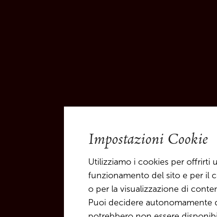
spedizioni che non raggiungono il quantit
indicato nel listino prezzi, verranno addebi
spedizione.
4.1.3 Clienti internazionali:
I prezzi si intendono franco cantina per bo
vetro e attrezzature in cartoni a perdere/ca
rispettivo formato di bottiglia indicato, oltr
applicabile.
4.2
La spedizione della categoria di clienti di
Impostazioni Cookie
viene effettuata a livello nazionale da un f
scelta (house carrier). Le consegne all'estero 
Utilizziamo i cookies per offrirt
vengono effettuate franco cantina. Pertant
funzionamento del sito e per il c
carico del cliente. Su richiesta, organizzi
o per la visualizzazione di conte
un fornitore di nostra scelta dietro pagame
Puoi decidere autonomamente qua
trasporto. I relativi costi di spedizione pos
potrebbero non essere disponibili 