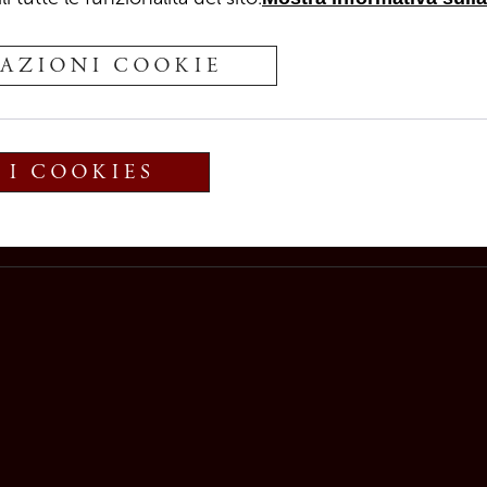
nde in ogni caso dai
dal venditore via e-ma
ende dalla
dal cliente. La confe
a merce; i costi
AZIONI COOKIE
del prodotto acquista
l'indirizzo di consegn
Il cliente si impegna a
 termine di pagamento
forniti nella suddett
 I COOKIES
compagnatoria.
venditore eventuali m
prenditori, la merce
2.4 Minori
mo adempiuto al
I prodotti offerti sul 
gna della merce allo
esclusivamente a clie
'istituzione altrimenti
rischio di perdita
§ 3. Prezzi
 si trasferisce
Tutti i prezzi dei pro
indicati sul sito web
comprensivi di IVA all
espressi in euro.