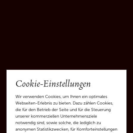
Mazon | Pinzon | Glen
Höhe:
400 - 550 m
Bodenprofil:
Sandiger Lehmbodern auf Dolomitgestein
Ausrichtung:
Südwest
ECKDATEN
Cookie-Einstellungen
Wir verwenden Cookies, um Ihnen ein optimales
Webseiten-Erlebnis zu bieten. Dazu zählen Cookies,
die für den Betrieb der Seite und für die Steuerung
unserer kommerziellen Unternehmensziele
100 % Blauburgunder
notwendig sind, sowie solche, die lediglich zu
Sorte
anonymen Statistikzwecken, für Komforteinstellungen