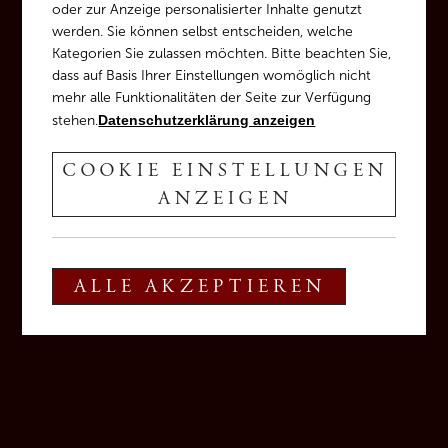
oder zur Anzeige personalisierter Inhalte genutzt
werden. Sie können selbst entscheiden, welche
14 %vol
5,5 g/l
0,3 g/l
Kategorien Sie zulassen möchten. Bitte beachten Sie,
Alkohol
Säure
Restzucker
dass auf Basis Ihrer Einstellungen womöglich nicht
mehr alle Funktionalitäten der Seite zur Verfügung
stehen.
Datenschutzerklärung anzeigen
2007
60 - 70 hl/ha
Erster Jahrgang
Ertrag
COOKIE EINSTELLUNGEN
ANZEIGEN
ALLE AKZEPTIEREN
VINIFIZIERUNG
80 %
Barrique Holzfass