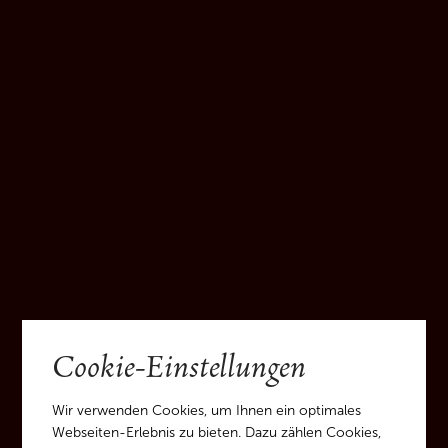
Glasflasche [GL71 grünes Glas]:
Altglassammlung
Drehverschluss [ALU41 Aluminum-
Metall]:
Alteisensammlung
Verpackungskarton und Trenneinsatz
[PAP20 Karton; PAP21 Papier]:
Altpapiersammlung
Cookie-Einstellungen
Wir verwenden Cookies, um Ihnen ein optimales
Webseiten-Erlebnis zu bieten. Dazu zählen Cookies,