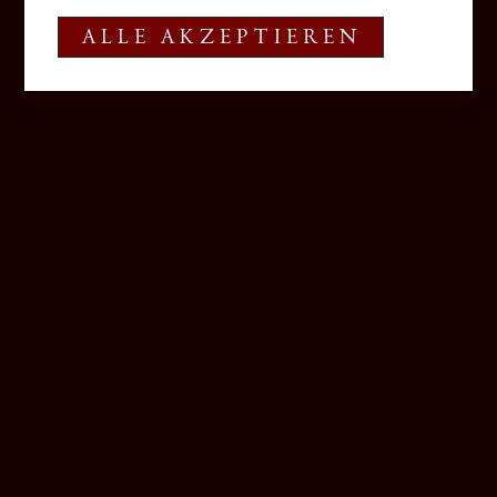
ALLE AKZEPTIEREN
T
+39 0471 880 122
E
info@tiefenbrunner.com
Schlossweg 4, Entiklar
I-39040 Kurtatsch an der Weinstraße (BZ)
Südtirol - Italien