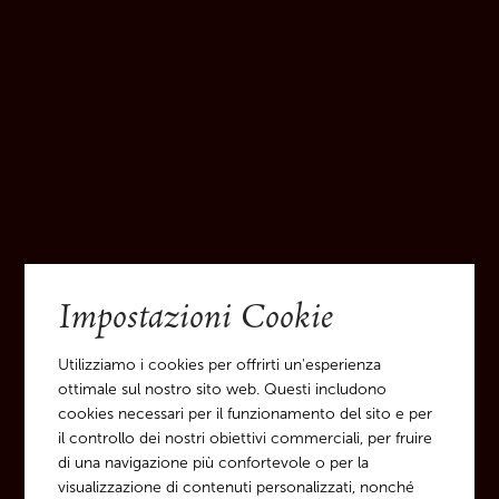
Botte in cemento
ABBINAMENTI
Primi piatti leggeri, pesce, specialità altoatesini
Impostazioni Cookie
Utilizziamo i cookies per offrirti un'esperienza
SCHEDE TECNICHE
ottimale sul nostro sito web. Questi includono
cookies necessari per il funzionamento del sito e per
2025
il controllo dei nostri obiettivi commerciali, per fruire
2025
di una navigazione più confortevole o per la
2025
visualizzazione di contenuti personalizzati, nonché